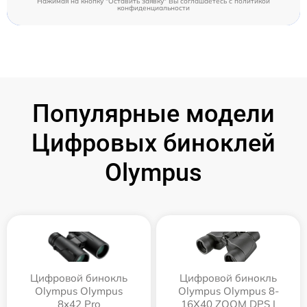
Нажимая на кнопку "Оставить заявку" Вы соглашаетесь c
политикой
конфиденциальности
Популярные модели
Цифровых биноклей
Olympus
Цифровой бинокль
Цифровой бинокль
Olympus Olympus
Olympus Olympus 8-
8x42 Pro
16X40 ZOOM DPS I