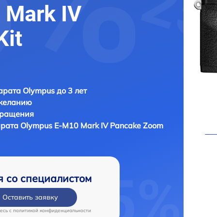
 Mark IV
Kit
рата Olympus до 3 лет
 желанию
бращения
арата
Olympus E-M10 Mark IV Pancake Zoom
я со специалистом
Оставить заявку
есь c
политикой конфиденциальности