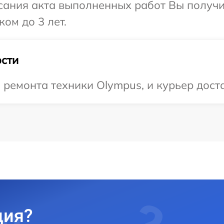
сания акта выполненных работ Вы получ
ом до 3 лет.
сти
емонта техники Olympus, и курьер достав
ция?