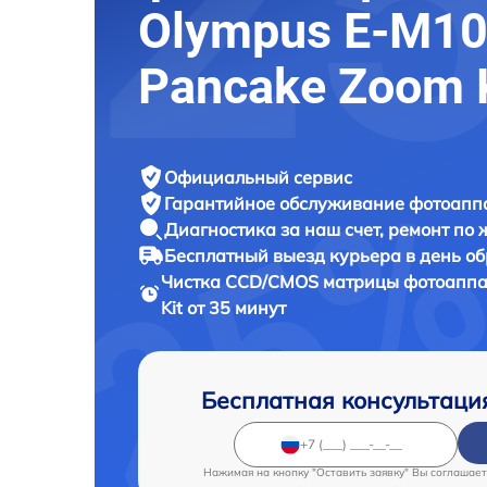
Olympus E-M10
Pancake Zoom 
Официальный сервис
Гарантийное обслуживание
фотоаппа
Диагностика за наш счет,
ремонт по
Бесплатный выезд курьера
в день о
Чистка CCD/CMOS матрицы фотоапп
Kit от 35 минут
Бесплатная консультаци
Нажимая на кнопку "Оставить заявку" Вы соглашает