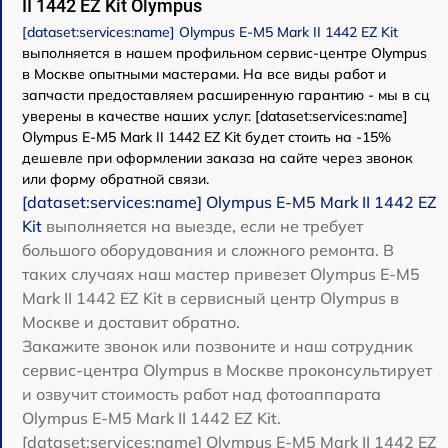
II 1442 EZ Kit Olympus
[dataset:services:name] Olympus E‑M5 Mark II 1442 EZ Kit
выполняется в нашем профильном сервис-центре Olympus
в Москве опытными мастерами. На все виды работ и
запчасти предоставляем расширенную гарантию - мы в сц
уверены в качестве наших услуг. [dataset:services:name]
Olympus E‑M5 Mark II 1442 EZ Kit будет стоить на -15%
дешевле при оформлении заказа на сайте через звонок
или форму обратной связи.
[dataset:services:name] Olympus E‑M5 Mark II 1442 EZ
Kit
выполняется на выезде, если не требует
большого оборудования и сложного ремонта. В
таких случаях наш мастер привезет Olympus E‑M5
Mark II 1442 EZ Kit в сервисный центр Olympus в
Москве и доставит обратно.
Закажите звонок или позвоните и наш сотрудник
сервис-центра Olympus в Москве проконсультирует
и озвучит стоимость работ над фотоаппарата
Olympus E‑M5 Mark II 1442 EZ Kit.
[dataset:services:name] Olympus E‑M5 Mark II 1442 EZ