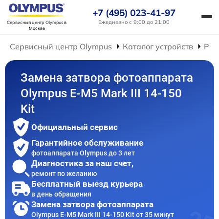
+7 (495) 023-41-97
Ежедневно с 9:00 до 21:00
Сервисный центр Olympus
в
Москве
Сервисный центр Olympus
Каталог устройств
Рем
Замена затвора фотоаппарата
Olympus E‑M5 Mark III 14-150
Kit
Официальный сервис
Гарантийное обслуживание
фотоаппарата Olympus до 3 лет
Диагностика за наш счет,
ремонт по желанию
Бесплатный выезд курьера
в день обращения
Замена затвора фотоаппарата
Olympus E‑M5 Mark III 14-150 Kit от 35 минут