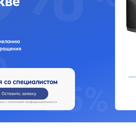
кве
 желанию
бращения
я со специалистом
Оставить заявку
есь c
политикой конфиденциальности