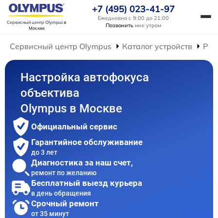
+7 (495) 023-41-97
Ежедневно с 9:00 до 21:00
Сервисный центр Olympus
в
Позвонить
мне утром
Москве
Сервисный центр Olympus
Каталог устройств
Рем
Настройка автофокуса
объектива
Olympus в Москве
Официальный сервис
Гарантийное обслуживание
до 3 лет
Диагностика за наш счет,
ремонт по желанию
Бесплатный выезд курьера
в день обращения
Срочный ремонт
от 35 минут