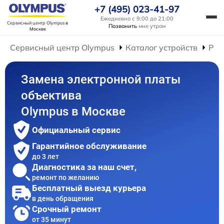
+7 (495) 023-41-97
Ежедневно с 9:00 до 21:00
Сервисный центр Olympus
в
Позвонить
мне утром
Москве
Сервисный центр Olympus
Каталог устройств
Рем
Замена электронной платы
объектива
Olympus в Москве
Официальный сервис
Гарантийное обслуживание
до 3 лет
Диагностика за наш счет,
ремонт по желанию
Бесплатный выезд курьера
в день обращения
Срочный ремонт
от 35 минут